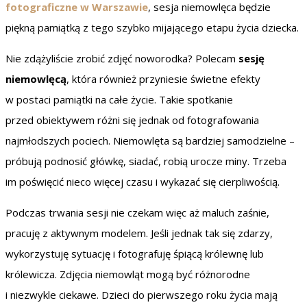
fotograficzne w Warszawie
, sesja niemowlęca będzie
piękną pamiątką z tego szybko mijającego etapu życia dziecka.
Nie zdążyliście zrobić zdjęć noworodka? Polecam
sesję
niemowlęcą
, która również przyniesie świetne efekty
w postaci pamiątki na całe życie. Takie spotkanie
przed obiektywem różni się jednak od fotografowania
najmłodszych pociech. Niemowlęta są bardziej samodzielne –
próbują podnosić główkę, siadać, robią urocze miny. Trzeba
im poświęcić nieco więcej czasu i wykazać się cierpliwością.
Podczas trwania sesji nie czekam więc aż maluch zaśnie,
pracuję z aktywnym modelem. Jeśli jednak tak się zdarzy,
wykorzystuję sytuację i fotografuję śpiącą królewnę lub
królewicza. Zdjęcia niemowląt mogą być różnorodne
i niezwykle ciekawe. Dzieci do pierwszego roku życia mają