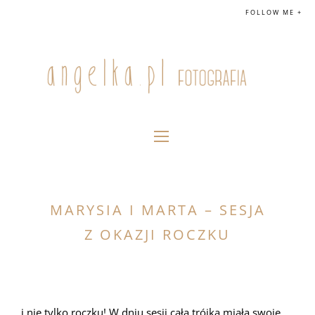
FOLLOW ME +
MARYSIA I MARTA – SESJA
Z OKAZJI ROCZKU
…i nie tylko roczku! W dniu sesji cała trójka miała swoje