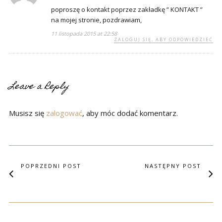
poproszę o kontakt poprzez zakładkę ” KONTAKT ”
na mojej stronie, pozdrawiam,
11 listopada 2015 at 22:58
ZALOGUJ SIĘ, ABY ODPOWIEDZIEĆ
Leave a Reply
Musisz się
zalogować
, aby móc dodać komentarz.
POPRZEDNI POST
NASTĘPNY POST